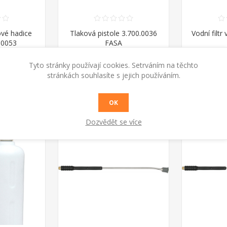
ové hadice
Tlaková pistole 3.700.0036
Vodní filtr
.0053
FASA
 DPH
1 367 Kč s DPH
419
Tyto stránky používají cookies. Setrváním na těchto
stránkách souhlasíte s jejich používáním.
UPIT
KOUPIT
OK
Dozvědět se více