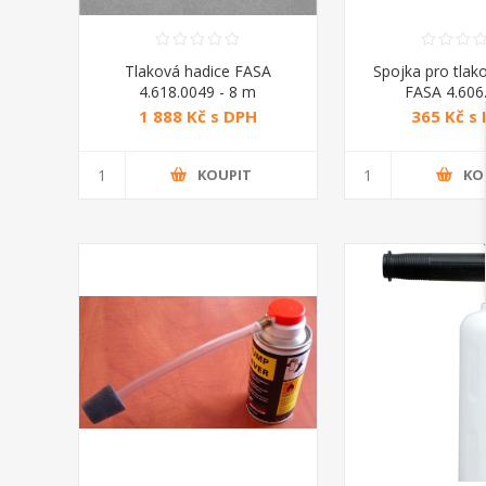
Tlaková hadice FASA
Spojka pro tlak
4.618.0049 - 8 m
FASA 4.606
1 888 Kč s DPH
365 Kč s
KOUPIT
KO