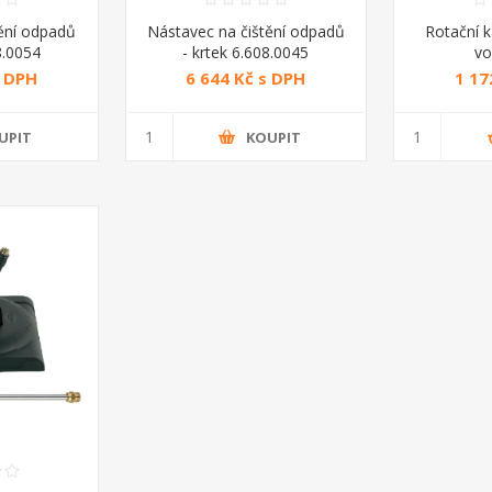
ění odpadů
Nástavec na čištění odpadů
Rotační 
8.0054
- krtek 6.608.0045
vo
dní
horkovodní
s DPH
6 644 Kč s DPH
1 17
UPIT
KOUPIT