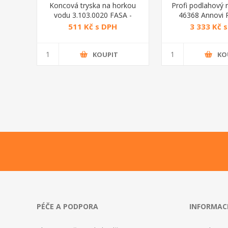
Koncová tryska na horkou
Profi podlahový 
vodu 3.103.0020 FASA -
46368 Annovi 
Lavor
511 Kč s DPH
3 333 Kč 
KOUPIT
KO
PÉČE A PODPORA
INFORMAC