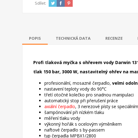
Sdílet:
POPIS
TECHNICKÁ DATA
RECENZE
Profi tlaková myčka s ohřevem vody Darwin 1310
tlak 150 bar, 3000 W, nastavitelný ohřev na ma
profesionální, mosazné čerpadlo,
velmi odoln
nastavení teploty vody do 90°C
třetí otočné kolečko pro snadnou manipulaci
automatický stop při přerušení práce
axiální čerpadlo
, 3 nerezové písty se speciáln
šampónování při nízkém tlaku
měření tlaku vody
výkonný hořák s ocelovým výměníkem
naftové čerpadlo s by-passem
typ čerpadla MPBX1/2800