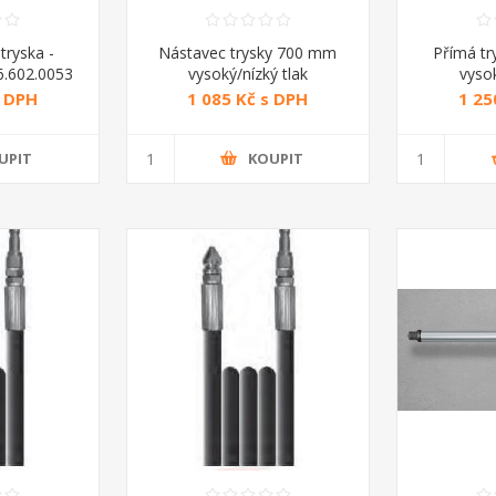
tryska -
Nástavec trysky 700 mm
Přímá tr
6.602.0053
vysoký/nízký tlak
vysok
s DPH
1 085 Kč s DPH
1 25
UPIT
KOUPIT