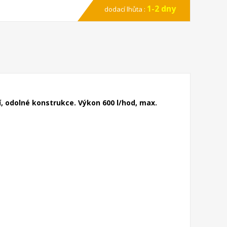
1-2 dny
dodací lhůta :
í, odolné konstrukce. Výkon 600 l/hod, max.