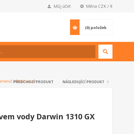
Můj účet
Měna CZK / €
(0)
položek
arwin 1310 GX Lavor
PŘEDCHOZÍ PRODUKT
NÁSLEDUJÍCÍ PRODUKT
evem vody Darwin 1310 GX