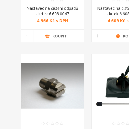
Nástavec na čištění odpadů
Nástavec na čišt
- krtek 6.608.0047
- krtek 6.60
horkovodní
horkovo
4 966 Kč s DPH
4 609 Kč 
KOUPIT
KO