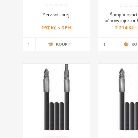
Servisní sprej
Šampónovací 
pěnový injektor 
197 Kč s DPH
2 214 Kč 
KOUPIT
KO