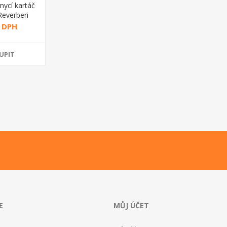
mycí kartáč
Reverberi
s DPH
UPIT
E
MŮJ ÚČET