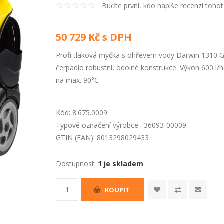
Buďte první, kdo napíše recenzi toho
50 729 Kč s DPH
Profi tlaková myčka s ohřevem vody Darwin 1310 GX 
čerpadlo robustní, odolné konstrukce. Výkon 600 l/h
na max. 90°C
Kód:
8.675.0009
Typové označení výrobce :
36093-00009
GTIN (EAN):
8013298029433
Dostupnost:
1 je skladem
KOUPIT