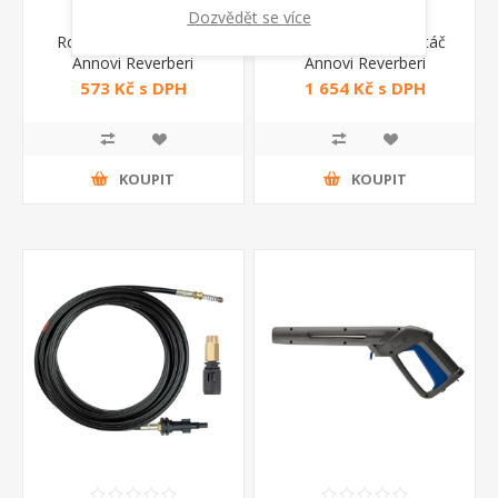
Dozvědět se více
Rotační kartáč 41578
Podlahový mycí kartáč
Annovi Reverberi
Annovi Reverberi
573 Kč s DPH
1 654 Kč s DPH
KOUPIT
KOUPIT