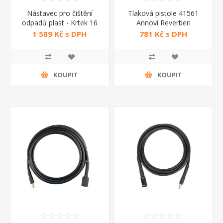
Nástavec pro čištění
Tlaková pistole 41561
odpadů plast - Krtek 16
Annovi Reverberi
m Annovi Reverberi
1 589 Kč s DPH
781 Kč s DPH
KOUPIT
KOUPIT