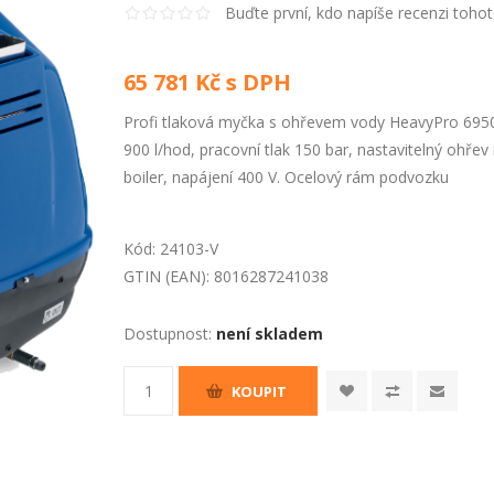
Buďte první, kdo napíše recenzi toho
65 781 Kč s DPH
Profi tlaková myčka s ohřevem vody HeavyPro 6950 
900 l/hod, pracovní tlak 150 bar, nastavitelný ohře
boiler, napájení 400 V. Ocelový rám podvozku
Kód:
24103-V
GTIN (EAN):
8016287241038
Dostupnost:
není skladem
KOUPIT