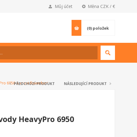
Můj účet
Měna CZK / €
(0)
položek
ro 6950 Annovi Reverberi
PŘEDCHOZÍ PRODUKT
NÁSLEDUJÍCÍ PRODUKT
vody HeavyPro 6950