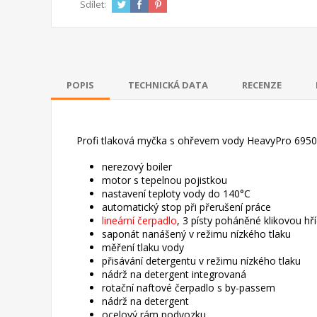
Sdílet:
POPIS
TECHNICKÁ DATA
RECENZE
Profi tlaková myčka s ohřevem vody HeavyPro 6950 
nerezový boiler
motor s tepelnou pojistkou
nastavení teploty vody do 140°C
automatický stop při přerušení práce
lineární čerpadlo
, 3 písty poháněné klikovou hří
saponát nanášený v režimu nízkého tlaku
měření tlaku vody
přisávání detergentu v režimu nízkého tlaku
nádrž na detergent integrovaná
rotační naftové čerpadlo s by-passem
nádrž na detergent
ocelový rám podvozku