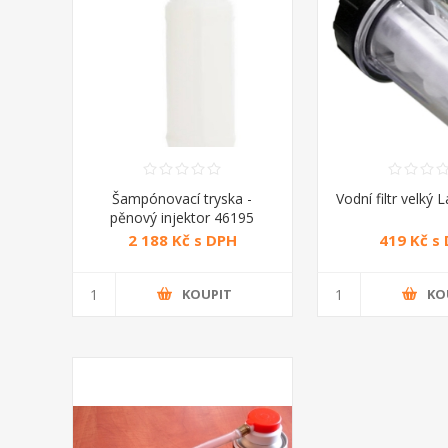
Šampónovací tryska -
Vodní filtr velký 
pěnový injektor 46195
Annovi Reverberi
2 188 Kč s DPH
419 Kč s
KOUPIT
KO