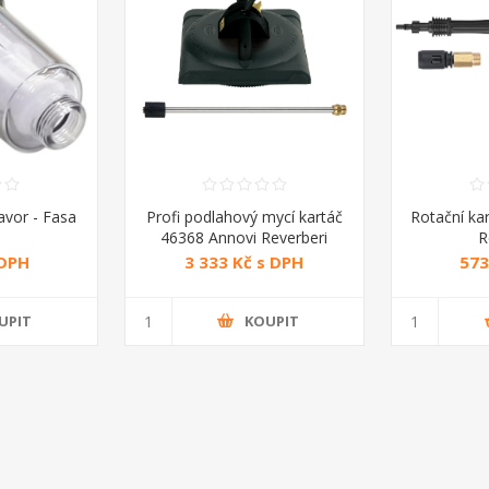
Lavor - Fasa
Profi podlahový mycí kartáč
Rotační ka
46368 Annovi Reverberi
R
 DPH
3 333 Kč s DPH
573
UPIT
KOUPIT