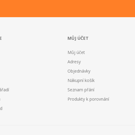
E
MŮJ ÚČET
Můj účet
Adresy
Objednávky
Nákupní košík
ářadí
Seznam přání
ů
Produkty k porovnání
od